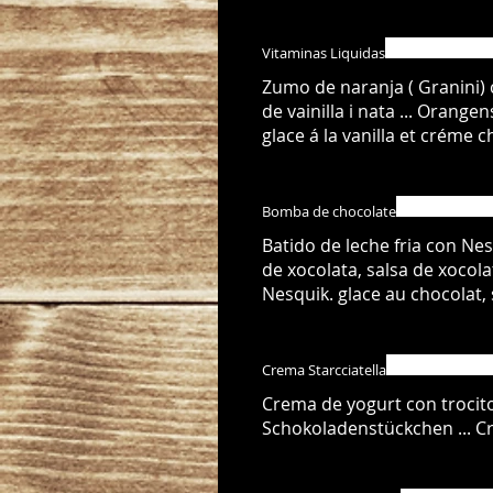
Vitaminas Liquidas
Zumo de naranja ( Granini) c
de vainilla i nata ... Orangensaft ( Granini ) mit Cointreu, Vanilleeis und Sah
glace á la vanilla et créme ch
Bomba de chocolate
Batido de leche fria con Nes
de xocolata, salsa de xocola
Nesquik. glace au chocolat,
Crema Starcciatella
Crema de yogurt con trocitos de ch
Schokoladenstückchen ... C