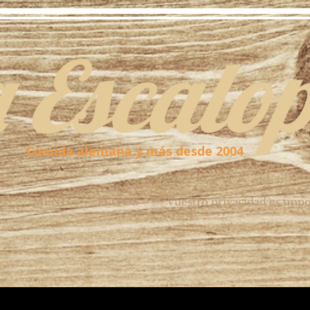
a Escalo
Comida alemana y más desde 2004
E
MENU
FOTOS
Vuestro privacidad es imp