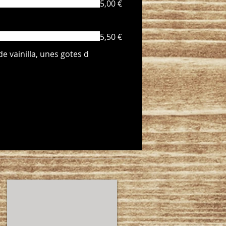
5,00 €
5,50 €
e vainilla, unes gotes d
HERE WE ARE!!!!