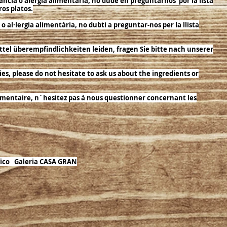
ancia o alergia alimentaria, no dude en preguntarnos por la lista
ros platos.
o al·lergia alimentària, no dubti a preguntar-nos per la llista
ittel überempfindlichkeiten leiden, fragen Sie bitte nach unserer
ies, please do not hesitate to ask us about the ingredients or
alimentaire, n´hesitez pas á nous questionner concernant les
fico Galeria CASA GRAN