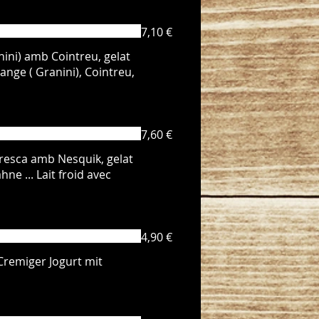
7,10 €
anini) amb Cointreu, gelat
7,60 €
 fresca amb Nesquik, gelat
ne ... Lait froid avec
4,90 €