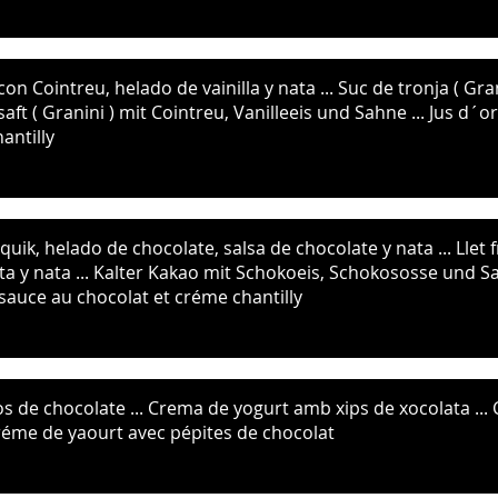
on Cointreu, helado de vainilla y nata ... Suc de tronja ( Gr
ne ... Jus d´orange ( Granini), Cointreu,
antilly
quik, helado de chocolate, salsa de chocolate y nata ... Llet
ta y nata ... Kalter Kakao mit Schokoeis, Schokososse und Sah
 sauce au chocolat et créme chantilly
ocolate ... Crema de yogurt amb xips de xocolata ... Cremiger Jogurt mit
réme de yaourt avec pépites de chocolat