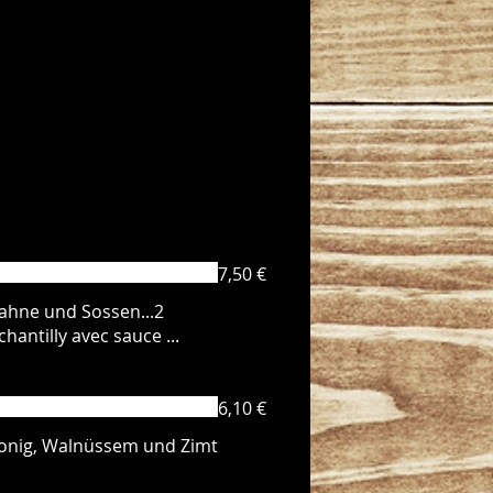
7,50 €
 Sahne und Sossen...2
antilly avec sauce ...
6,10 €
t Honig, Walnüssem und Zimt