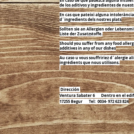
En caso de que padezca alguna intoler
de los aditivos y ingredientes de nuest
En cas que pateixi alguna intolerància 
d´ingredients dels nostres plats
Sollten sie an Allergien oder Lebensm
Liste der Zusatzstoffe.
Should you suffer from any food allerg
additives in any of our dishes
Au caso u vous souffririez d´alergie 
ingrédients que nous utilisons.
Dirección
Ventura Sabater 6 Dentro en el edi
17255 Begur Tel: 0034- 972 623 824