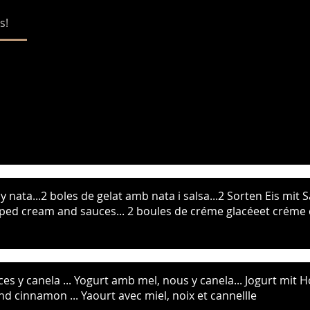
s!
y nata...2 boles de gelat amb nata i salsa...2 Sorten Eis mit
ed cream and sauces... 2 boules de créme glacéeet créme ch
ces y canela ... Yogurt amb mel, nous y canela... Jogurt mi
and cinnamon ... Yaourt avec miel, noix et cannellle